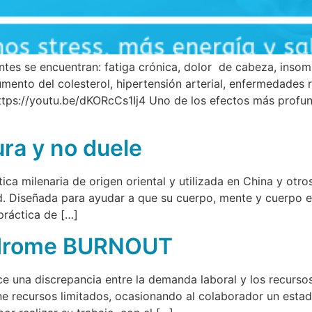
ntes se encuentran: fatiga crónica, dolor de cabeza, insom
ento del colesterol, hipertensión arterial, enfermedades r
tps://youtu.be/dKORcCs1Ij4 Uno de los efectos más profund
ra y no duele
ica milenaria de origen oriental y utilizada en China y otro
 Diseñada para ayudar a que su cuerpo, mente y cuerpo en
práctica de […]
índrome BURNOUT
 una discrepancia entre la demanda laboral y los recursos 
ne recursos limitados, ocasionando al colaborador un esta