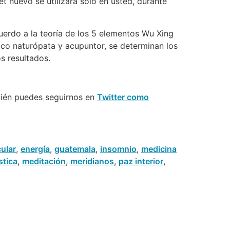
t nuevo se utilizará sólo en usted, durante
erdo a la teoría de los 5 elementos Wu Xing
ico naturópata y acupuntor, se determinan los
s resultados.
bién puedes seguirnos en
Twitter como
ular
,
energía
,
guatemala
,
insomnio
,
medicina
stica
,
meditación
,
meridianos
,
paz interior
,