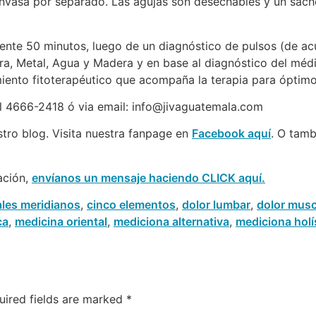
envasa por separado. Las agujas son desechables y un sache
te 50 minutos, luego de un diagnóstico de pulsos (de acu
ra, Metal, Agua y Madera y en base al diagnóstico del méd
miento fitoterapéutico que acompaña la terapia para óptimo
al 4666-2418 ó via email: info@jivaguatemala.com
estro blog. Visita nuestra fanpage en
Facebook aquí
. O tam
ación,
envíanos un mensaje haciendo CLICK aquí.
les meridianos
,
cinco elementos
,
dolor lumbar
,
dolor musc
ca
,
medicina oriental
,
mediciona alternativa
,
mediciona holí
uired fields are marked
*