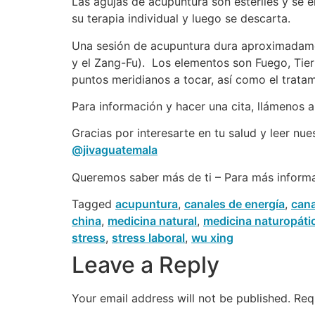
Las agujas de acupuntura son estériles y se 
su terapia individual y luego se descarta.
Una sesión de acupuntura dura aproximadamen
y el Zang-Fu). Los elementos son Fuego, Tier
puntos meridianos a tocar, así como el trata
Para información y hacer una cita, llámenos 
Gracias por interesarte en tu salud y leer nu
@jivaguatemala
Queremos saber más de ti – Para más inform
Tagged
acupuntura
,
canales de energía
,
cana
china
,
medicina natural
,
medicina naturopáti
stress
,
stress laboral
,
wu xing
Leave a Reply
Your email address will not be published.
Req